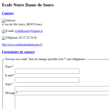
Ecole Notre Dame de Sours
Contact
4, rue du Silo
Sours
28630
France
ecoledesours@orange.fr
02 37 25 70 45
http://www.ecolenotredamesours.fr
Formulaire de contact
Envoyer un e-mail. Tous les champs précédés d'un * sont obligatoires.
Nom
*
E-mail
*
Sujet
*
Message
*