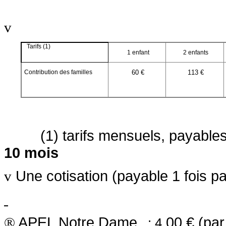
v
Tarifs (1)
1 enfant
2 enfants
Contribution des familles
60 €
113 €
(1) tarifs mensuels, payables p
10 mois
Une cotisation (payable 1 fois pa
v
APEL Notre Dame
.00 €
(par
®
: 4